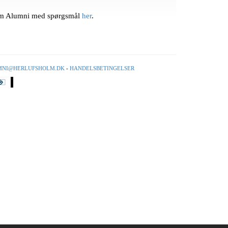
olm Alumni med spørgsmål
her
.
MNI@HERLUFSHOLM.DK
-
HANDELSBETINGELSER