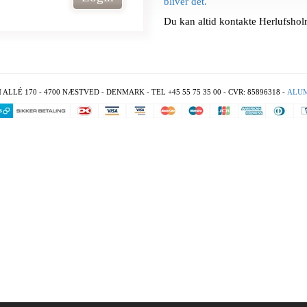
bliver det.
Du kan altid kontakte Herlufsh
É 170 - 4700 NÆSTVED - DENMARK - TEL +45 55 75 35 00 - CVR: 85896318 -
ALU