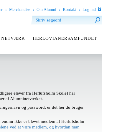
er
Merchandise
Om Alumni
Kontakt
Log ind
NETVÆRK
HERLOVIANERSAMFUNDET
dligere elever fra Herlufsholm Skole) har
mer af Alumninetværket.
t brugernavn og password, er det her du bruger
n endnu ikke er blevet medlem af Herlufsholm
elene ved at være medlem, og hvordan man