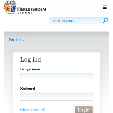
Udvi
navig
Forside
Log ind
Brugernavn
Kodeord
Login
Glemt kodeord?