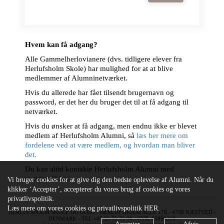
Hvem kan få adgang?
Alle Gammelherlovianere (dvs. tidligere elever fra
Herlufsholm Skole) har mulighed for at at blive
medlemmer af Alumninetværket.
Hvis du allerede har fået tilsendt brugernavn og
password, er det her du bruger det til at få adgang til
netværket.
Hvis du ønsker at få adgang, men endnu ikke er blevet
medlem af Herlufsholm Alumni, så
læs her mere om
fordelene ved at være medlem, og hvordan man bliver
det.
Du kan altid kontakte Herlufsholm Alumni med
spørgsmål
her
.
Vi bruger cookies for at give dig den bedste oplevelse af Alumni. Når du
klikker ‘Accepter’, accepterer du vores brug af cookies og vores
privatlivspolitik.
Læs mere om vores cookies og privatlivspolitik
HER
.
HERLUFSHOLM SKOLE OG GODS - HERLUFSHOLM ALLÉ 170 - 4700 NÆSTVED -
DENMARK - TEL +45 55 75 35 00 - CVR: 85896318