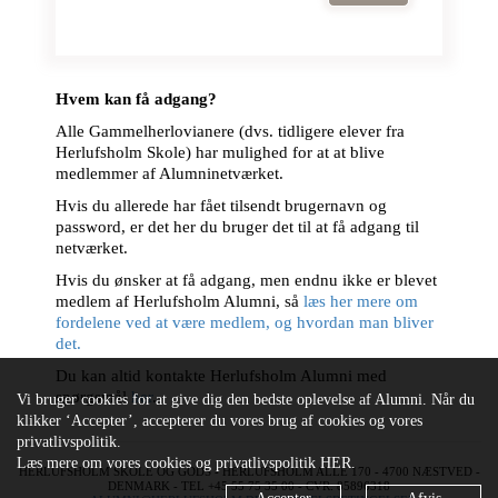
Hvem kan få adgang?
Alle Gammelherlovianere (dvs. tidligere elever fra
Herlufsholm Skole) har mulighed for at at blive
medlemmer af Alumninetværket.
Hvis du allerede har fået tilsendt brugernavn og
password, er det her du bruger det til at få adgang til
netværket.
Hvis du ønsker at få adgang, men endnu ikke er blevet
medlem af Herlufsholm Alumni, så
læs her mere om
fordelene ved at være medlem, og hvordan man bliver
det.
Du kan altid kontakte Herlufsholm Alumni med
spørgsmål
her
.
Vi bruger cookies for at give dig den bedste oplevelse af Alumni. Når du
klikker ‘Accepter’, accepterer du vores brug af cookies og vores
privatlivspolitik.
Læs mere om vores cookies og privatlivspolitik
HER
.
HERLUFSHOLM SKOLE OG GODS - HERLUFSHOLM ALLÉ 170 - 4700 NÆSTVED -
DENMARK - TEL +45 55 75 35 00 - CVR: 85896318