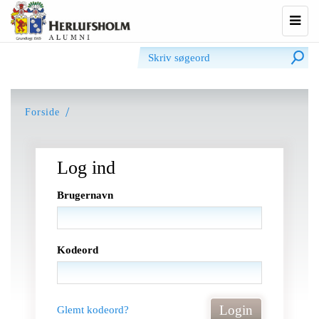
Udvi
navig
Forside
Log ind
Brugernavn
Kodeord
Login
Glemt kodeord?